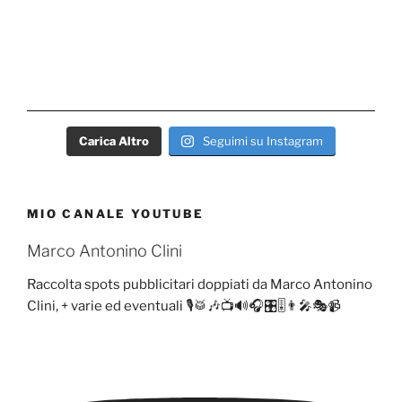
Carica Altro
Seguimi su Instagram
MIO CANALE YOUTUBE
Marco Antonino Clini
Raccolta spots pubblicitari doppiati da Marco Antonino
Clini, + varie ed eventuali 🎙️🥁🎶📺🔊🎧🎛️🎚️👨‍🎤🎭📹