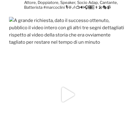
Attore, Doppiatore, Speaker, Socio Adap, Cantante,
Batterista
#marcoclini
🎙️🥁🎶📺🔊🎧🎛️🎚️👨‍🎤🎭📹