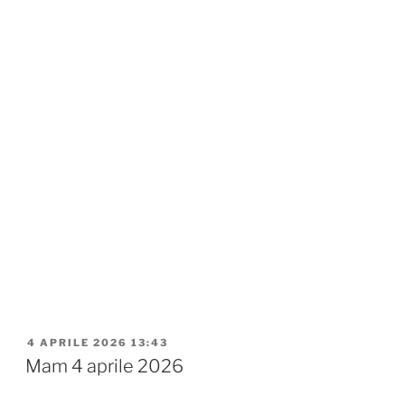
PUBBLICATO
4 APRILE 2026 13:43
IL
Mam 4 aprile 2026