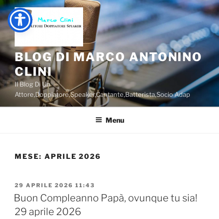
Salta
al
contenuto
BLOG DI MARCO ANTONINO
CLINI
Il Blog Di Un
Attore,Doppiatore,Speaker,Cantante,Batterista,Socio Adap
Menu
MESE:
APRILE 2026
PUBBLICATO
29 APRILE 2026 11:43
IL
Buon Compleanno Papà, ovunque tu sia!
29 aprile 2026