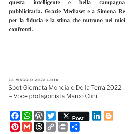
questa intelligente e bella campagna
pubblicitaria. Grazie Mediaset e a Simona Re
per la fiducia e la stima che nutrono nei miei
confronti.
PUBBLICATO
15 MAGGIO 2022 13:10
IL
Spot Giornata Mondiale Della Terra 2022
– Voce protagonista Marco Clini
F
W
W
T
Li
Bl
Post
a
h
or
w
n
o
Pi
G
T
C
P
C