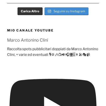
Carica Altro
Seguimi su Instagram
MIO CANALE YOUTUBE
Marco Antonino Clini
Raccolta spots pubblicitari doppiati da Marco Antonino
Clini, + varie ed eventuali 🎙️🥁🎶📺🔊🎧🎛️🎚️👨‍🎤🎭📹