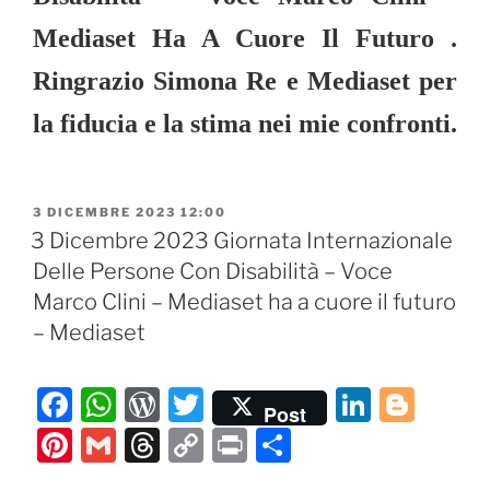
Mediaset Ha A Cuore Il Futuro .
Ringrazio Simona Re e Mediaset per
la fiducia e la stima nei mie confronti.
PUBBLICATO
3 DICEMBRE 2023 12:00
IL
3 Dicembre 2023 Giornata Internazionale
Delle Persone Con Disabilità – Voce
Marco Clini – Mediaset ha a cuore il futuro
– Mediaset
F
W
W
T
Li
Bl
Post
a
h
or
w
n
o
Pi
G
T
C
P
C
c
at
d
itt
k
g
nt
m
hr
o
ri
o