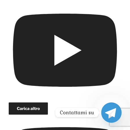
Carica altro
Contattami su