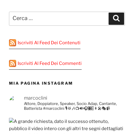
Cerca:
Cerca
Iscriviti Al Feed Dei Contenuti
Iscriviti Al Feed Dei Commenti
MIA PAGINA INSTAGRAM
marcoclini
Attore, Doppiatore, Speaker, Socio Adap, Cantante,
Batterista
#marcoclini
🎙️🥁🎶📺🔊🎧🎛️🎚️👨‍🎤🎭📹