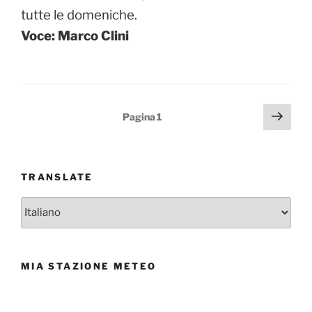
tutte le domeniche.
Voce: Marco Clini
Paginazione
Pagi
Pagina
1
succ
degli
articoli
TRANSLATE
MIA STAZIONE METEO