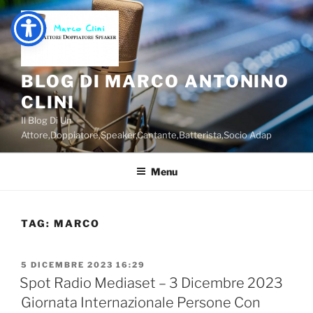
Salta
al
contenuto
BLOG DI MARCO ANTONINO
CLINI
Il Blog Di Un
Attore,Doppiatore,Speaker,Cantante,Batterista,Socio Adap
Menu
TAG:
MARCO
PUBBLICATO
5 DICEMBRE 2023 16:29
IL
Spot Radio Mediaset – 3 Dicembre 2023
Giornata Internazionale Persone Con