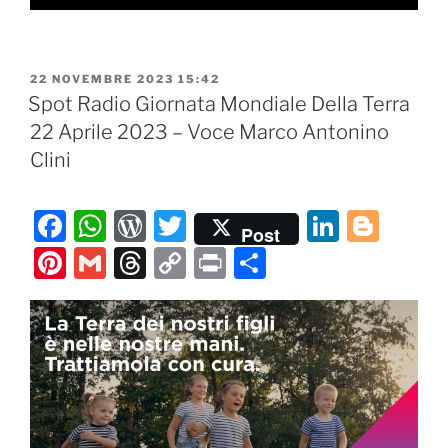
PUBBLICATO
22 NOVEMBRE 2023 15:42
IL
Spot Radio Giornata Mondiale Della Terra
22 Aprile 2023 – Voce Marco Antonino
Clini
F
W
W
T
Li
Bl
Post
a
h
or
w
n
o
Pi
G
T
C
P
C
c
at
d
itt
k
g
nt
m
hr
o
ri
o
e
s
P
er
e
g
er
ai
e
p
nt
n
b
A
re
dI
er
e
l
a
y
di
o
p
ss
n
st
d
Li
vi
o
p
s
n
di