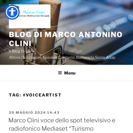
Salta
al
contenuto
BLOG DI MARCO ANTONINO
CLINI
Il Blog Di Un
Attore,Doppiatore,Speaker,Cantante,Batterista,Socio Adap
Menu
TAG:
#VOICEARTIST
PUBBLICATO
20 MAGGIO 2024 14:43
IL
Marco Clini voce dello spot televisivo e
radiofonico Mediaset “Turismo