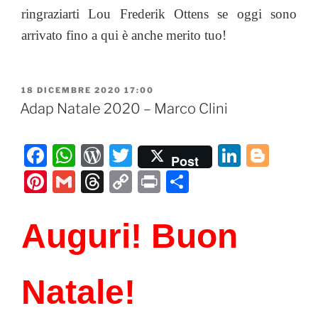
ringraziarti Lou Frederik Ottens se oggi sono
arrivato fino a qui è anche merito tuo!
PUBBLICATO
18 DICEMBRE 2020 17:00
IL
Adap Natale 2020 – Marco Clini
F
W
W
T
Li
Bl
Post
a
h
or
w
n
o
Pi
G
T
C
P
C
c
at
d
itt
k
g
nt
m
hr
o
ri
o
e
s
P
er
e
g
er
ai
e
p
nt
n
Auguri! Buon
b
A
re
dI
er
e
l
a
y
di
o
p
ss
n
st
d
Li
vi
Natale!
o
p
s
n
di
k
k