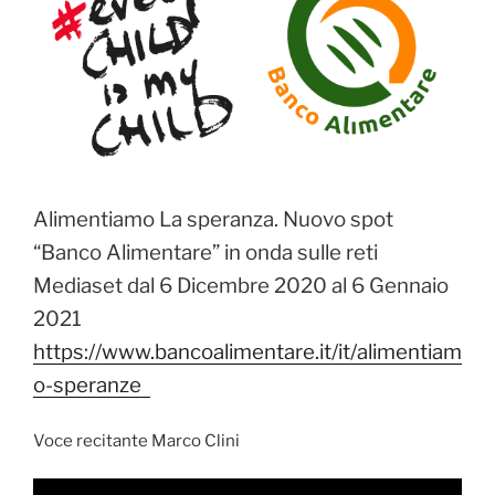
b
A
re
dI
er
e
l
a
y
di
o
p
ss
n
st
d
Li
vi
o
p
s
n
di
k
k
Alimentiamo La speranza. Nuovo spot
“Banco Alimentare” in onda sulle reti
Mediaset dal 6 Dicembre 2020 al 6 Gennaio
2021
https://www.bancoalimentare.it/it/alimentiam
o-speranze
Voce recitante Marco Clini