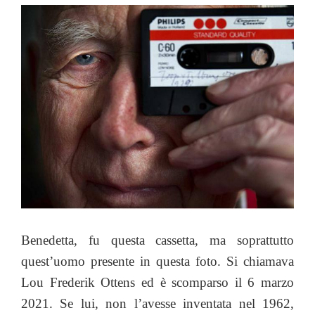
nt
m
hr
o
ri
o
e
s
P
er
e
g
er
ai
e
p
nt
n
b
A
re
dI
er
e
l
a
y
di
o
p
ss
n
st
d
Li
vi
o
p
s
n
di
k
k
Benedetta, fu questa cassetta, ma soprattutto
quest’uomo presente in questa foto. Si chiamava
Lou Frederik Ottens ed è scomparso il 6 marzo
2021. Se lui, non l’avesse inventata nel 1962,