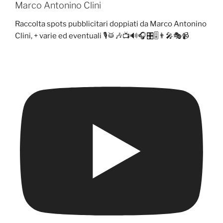
Marco Antonino Clini
Raccolta spots pubblicitari doppiati da Marco Antonino
Clini, + varie ed eventuali 🎙️🥁🎶📺🔊🎧🎛️🎚️👨‍🎤🎭📹