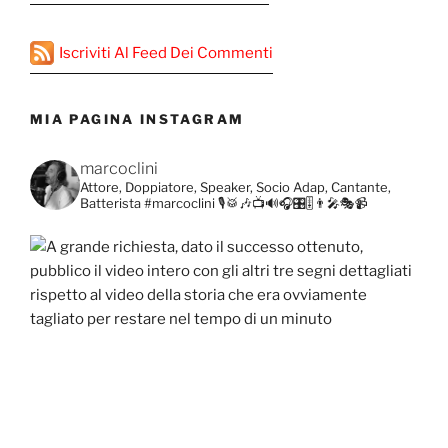
Iscriviti Al Feed Dei Commenti
MIA PAGINA INSTAGRAM
marcoclini
Attore, Doppiatore, Speaker, Socio Adap, Cantante,
Batterista
#marcoclini
🎙️🥁🎶📺🔊🎧🎛️🎚️👨‍🎤🎭📹