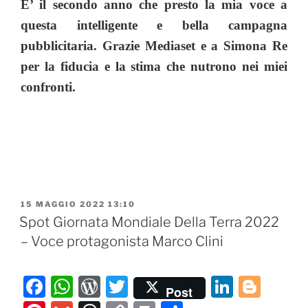
E’ il secondo anno che presto la mia voce a
questa intelligente e bella campagna
pubblicitaria. Grazie Mediaset e a Simona Re
per la fiducia e la stima che nutrono nei miei
confronti.
PUBBLICATO
15 MAGGIO 2022 13:10
IL
Spot Giornata Mondiale Della Terra 2022
– Voce protagonista Marco Clini
F
W
W
T
Li
Bl
Post