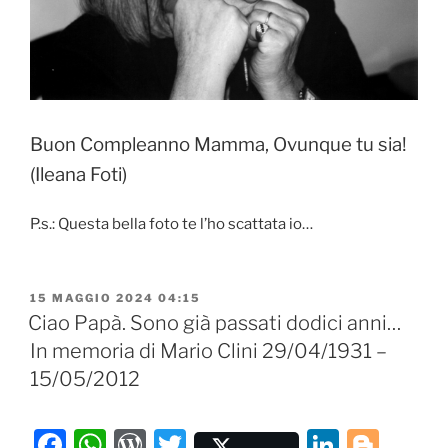
k
Buon Compleanno Mamma, Ovunque tu sia!
(Ileana Foti)
P.s.: Questa bella foto te l’ho scattata io…
PUBBLICATO
15 MAGGIO 2024 04:15
IL
Ciao Papà. Sono già passati dodici anni…
In memoria di Mario Clini 29/04/1931 –
15/05/2012
F
W
W
T
Li
Bl