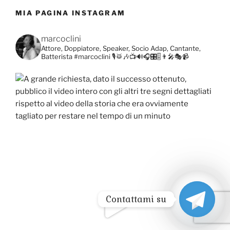
MIA PAGINA INSTAGRAM
marcoclini
Attore, Doppiatore, Speaker, Socio Adap, Cantante,
Batterista
#marcoclini
🎙️🥁🎶📺🔊🎧🎛️🎚️👨‍🎤🎭📹
Contattami su