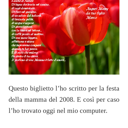
b
A
re
dI
er
e
l
a
y
di
o
p
ss
n
st
d
Li
vi
o
p
s
n
di
k
k
Questo biglietto l’ho scritto per la festa
della mamma del 2008. E così per caso
l’ho trovato oggi nel mio computer.