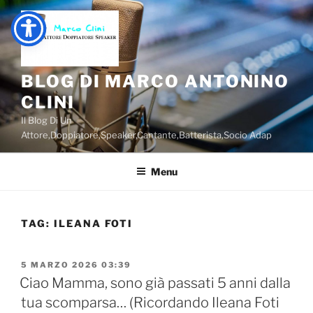
Salta
al
contenuto
BLOG DI MARCO ANTONINO
CLINI
Il Blog Di Un
Attore,Doppiatore,Speaker,Cantante,Batterista,Socio Adap
Menu
TAG:
ILEANA FOTI
PUBBLICATO
5 MARZO 2026 03:39
IL
Ciao Mamma, sono già passati 5 anni dalla
tua scomparsa… (Ricordando Ileana Foti