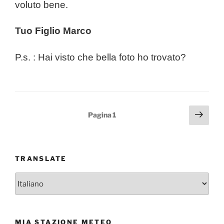
voluto bene.
Tuo Figlio Marco
P.s. : Hai visto che bella foto ho trovato?
Paginazione
Pagi
Pagina
1
succ
degli
articoli
TRANSLATE
MIA STAZIONE METEO