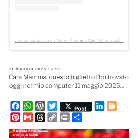
Un post condiviso da Marco Antonino Clini (@marcoclini)
PUBBLICATO
11 MAGGIO 2025 15:55
IL
Cara Mamma, questo biglietto l’ho trovato
oggi nel mio computer 11 maggio 2025…
F
W
W
T
Li
Bl
Post
a
h
or
w
n
o
Pi
G
T
C
P
C
c
at
d
itt
k
g
nt
m
hr
o
ri
o
e
s
P
er
e
g
er
ai
e
p
nt
n