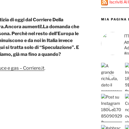
dI
er
st
d
Li
Iscriviti 
n
s
n
k
izia di oggi dal Corriere Della
MIA PAGINA
ra.Ancora aumenti!.La domanda che
nsona. Perchè nel resto dell’Europa le
m
nuiscono e da noi in Italia invece
At
ui si tratta solo di “Speculazione”. E
Ad
#m
iamo, già ma fino a quando?
ce e gas – Corriere.it
.