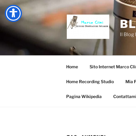
Salta
al
contenuto
BL
Il Blog
Home
Sito Internet Marco Cli
Home Recording Studio
Mia 
Pagina Wikipedia
Contattam