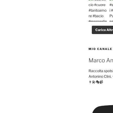
Carica Alt
MIO CANALE
Marco Ant
Raccolta spots 
Antonino Clini, 
👨‍🎤🎭📹