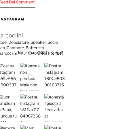
Al Feed Dei Commenti
 INSTAGRAM
arcoclini
tore, Doppiatore, Speaker, Socio
ap, Cantante, Batterista
arcoclini
🎙️🥁🎶📺🔊🎧🎛️🎚️👨‍🎤🎭📹