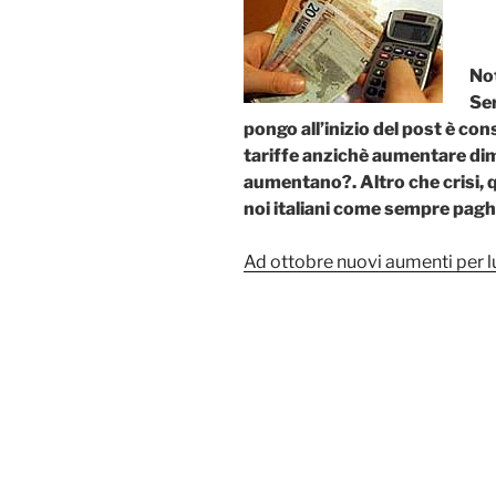
b
A
re
di
o
p
ss
vi
o
p
di
Not
k
Se
pongo all’inizio del post è co
tariffe anzichè aumentare dimi
aumentano?. Altro che crisi, q
noi italiani come sempre pagh
Ad ottobre nuovi aumenti per lu