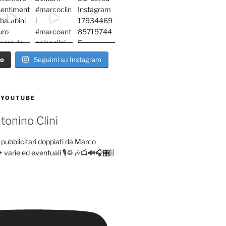
ro
Seguimi su Instagram
 YOUTUBE
onino Clini
pubblicitari doppiati da Marco
+ varie ed eventuali 🎙️🥁🎶📺🔊🎧🎛️🎚️