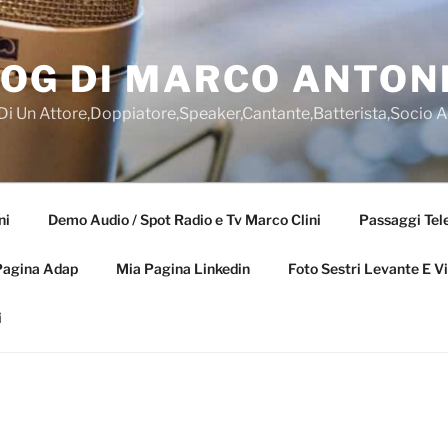
OG DI MARCO ANTONI
 Di Un Attore,Doppiatore,Speaker,Cantante,Batterista,Socio 
ni
Demo Audio / Spot Radio e Tv Marco Clini
Passaggi Tele
Pagina Adap
Mia Pagina Linkedin
Foto Sestri Levante E V
i