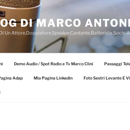
OG DI MARCO ANTONI
 Di Un Attore,Doppiatore,Speaker,Cantante,Batterista,Socio 
ni
Demo Audio / Spot Radio e Tv Marco Clini
Passaggi Tele
Pagina Adap
Mia Pagina Linkedin
Foto Sestri Levante E V
i