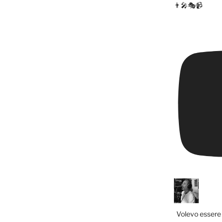
👨‍🎤🎭📹
Volevo essere 