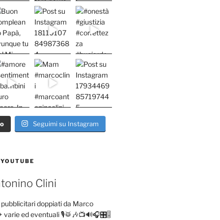
ro
Seguimi su Instagram
 YOUTUBE
onino Clini
pubblicitari doppiati da Marco
+ varie ed eventuali 🎙️🥁🎶📺🔊🎧🎛️🎚️