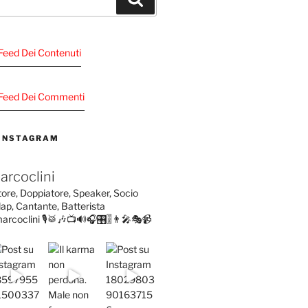
l Feed Dei Contenuti
Al Feed Dei Commenti
 INSTAGRAM
arcoclini
tore, Doppiatore, Speaker, Socio
ap, Cantante, Batterista
arcoclini
🎙️🥁🎶📺🔊🎧🎛️🎚️👨‍🎤🎭📹