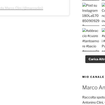
 da Marco Clini (@marcoclini)
Carica Alt
MIO CANALE
Marco Ant
Raccolta spots 
Antonino Clini, 