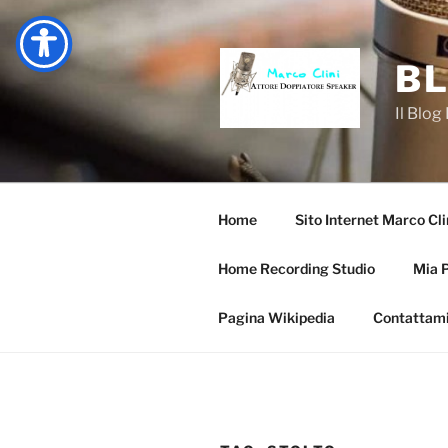
Salta
al
contenuto
BL
Il Blog
Home
Sito Internet Marco Cli
Home Recording Studio
Mia 
Pagina Wikipedia
Contattam