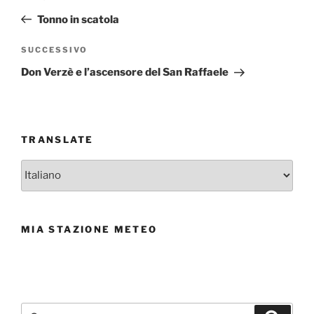
articoli
precedente:
Tonno in scatola
Articolo
SUCCESSIVO
successivo
Don Verzè e l’ascensore del San Raffaele
TRANSLATE
MIA STAZIONE METEO
Cerca: