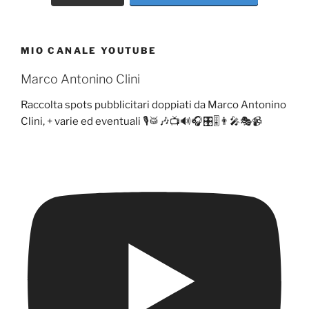
MIO CANALE YOUTUBE
Marco Antonino Clini
Raccolta spots pubblicitari doppiati da Marco Antonino
Clini, + varie ed eventuali 🎙️🥁🎶📺🔊🎧🎛️🎚️👨‍🎤🎭📹