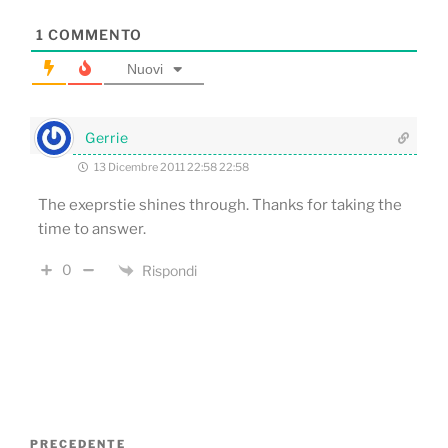
1
COMMENTO
Nuovi
Gerrie
13 Dicembre 2011 22:58 22:58
The exeprstie shines through. Thanks for taking the
time to answer.
0
Rispondi
Navigazione
Articolo
PRECEDENTE