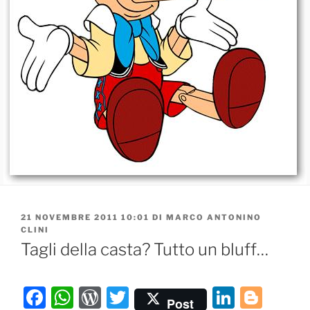
PUBBLICATO
21 NOVEMBRE 2011 10:01
DI
MARCO ANTONINO
IL
CLINI
Tagli della casta? Tutto un bluff…
F
W
W
T
Li
Bl
Post