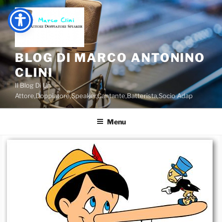
Salta
al
contenuto
BLOG DI MARCO ANTONINO
CLINI
Il Blog Di Un
Attore,Doppiatore,Speaker,Cantante,Batterista,Socio Adap
Menu