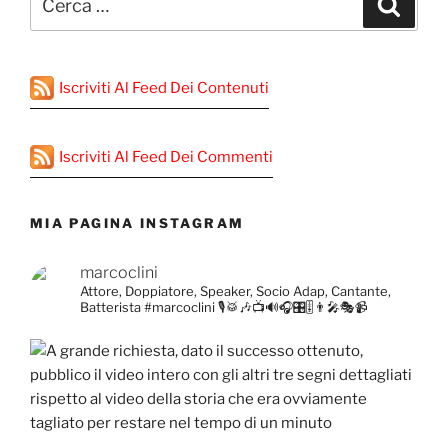
Cerca
Iscriviti Al Feed Dei Contenuti
Iscriviti Al Feed Dei Commenti
MIA PAGINA INSTAGRAM
marcoclini
Attore, Doppiatore, Speaker, Socio Adap, Cantante,
Batterista
#marcoclini
🎙️🥁🎶📺🔊🎧🎛️🎚️👨‍🎤🎭📹