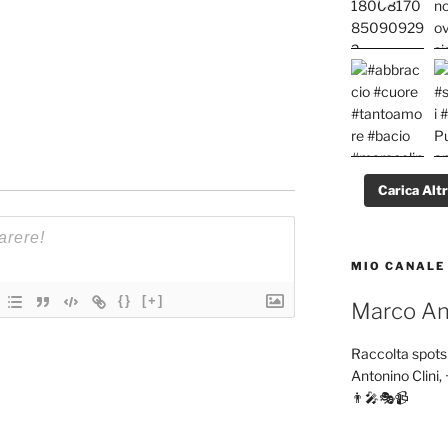
Carica Alt
MIO CANALE
{}
[+]
Marco Ant
Raccolta spots 
Antonino Clini, 
👨‍🎤🎭📹