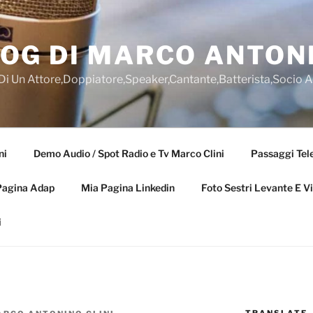
OG DI MARCO ANTONI
 Di Un Attore,Doppiatore,Speaker,Cantante,Batterista,Socio 
ni
Demo Audio / Spot Radio e Tv Marco Clini
Passaggi Tele
Pagina Adap
Mia Pagina Linkedin
Foto Sestri Levante E V
i