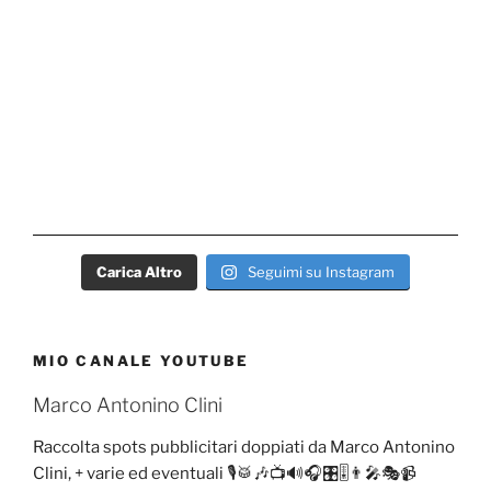
Carica Altro
Seguimi su Instagram
MIO CANALE YOUTUBE
Marco Antonino Clini
Raccolta spots pubblicitari doppiati da Marco Antonino
Clini, + varie ed eventuali 🎙️🥁🎶📺🔊🎧🎛️🎚️👨‍🎤🎭📹