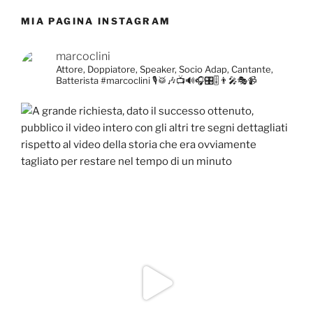
MIA PAGINA INSTAGRAM
marcoclini
Attore, Doppiatore, Speaker, Socio Adap, Cantante,
Batterista
#marcoclini
🎙️🥁🎶📺🔊🎧🎛️🎚️👨‍🎤🎭📹