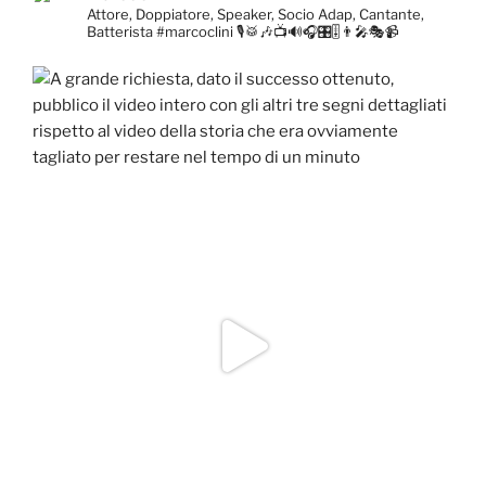
Attore, Doppiatore, Speaker, Socio Adap, Cantante,
Batterista
#marcoclini
🎙️🥁🎶📺🔊🎧🎛️🎚️👨‍🎤🎭📹