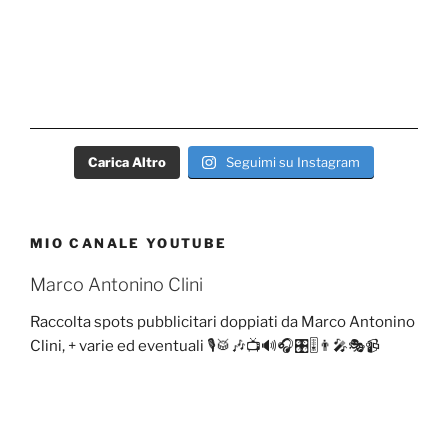
Carica Altro
Seguimi su Instagram
MIO CANALE YOUTUBE
Marco Antonino Clini
Raccolta spots pubblicitari doppiati da Marco Antonino
Clini, + varie ed eventuali 🎙️🥁🎶📺🔊🎧🎛️🎚️👨‍🎤🎭📹