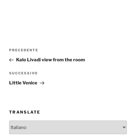
Navigazione
Articolo
PRECEDENTE
articoli
precedente:
Kalo Livadi view from the room
Articolo
SUCCESSIVO
successivo
Little Venice
TRANSLATE