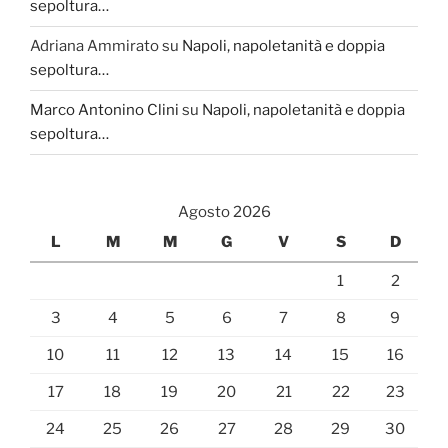
sepoltura…
Adriana Ammirato
su
Napoli, napoletanità e doppia
sepoltura…
Marco Antonino Clini
su
Napoli, napoletanità e doppia
sepoltura…
Agosto 2026
L
M
M
G
V
S
D
1
2
3
4
5
6
7
8
9
10
11
12
13
14
15
16
17
18
19
20
21
22
23
24
25
26
27
28
29
30