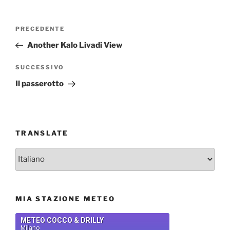
Navigazione
Articolo
PRECEDENTE
articoli
precedente:
Another Kalo Livadi View
Articolo
SUCCESSIVO
successivo
Il passerotto
TRANSLATE
MIA STAZIONE METEO