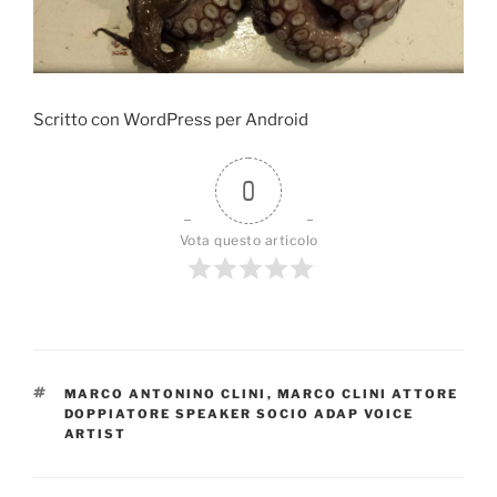
k
Scritto con WordPress per Android
0
Vota questo articolo
TAG
MARCO ANTONINO CLINI
,
MARCO CLINI ATTORE
DOPPIATORE SPEAKER SOCIO ADAP VOICE
ARTIST