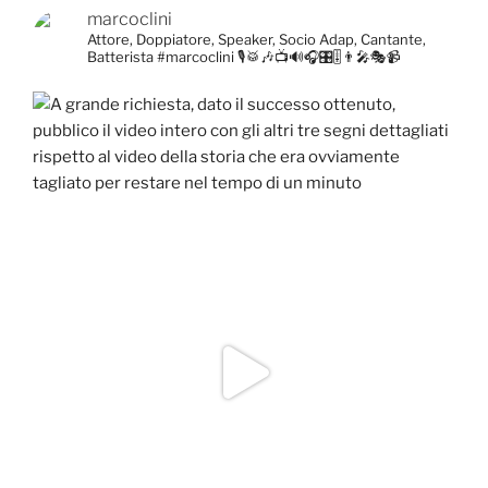
marcoclini
Attore, Doppiatore, Speaker, Socio Adap, Cantante,
Batterista
#marcoclini
🎙️🥁🎶📺🔊🎧🎛️🎚️👨‍🎤🎭📹