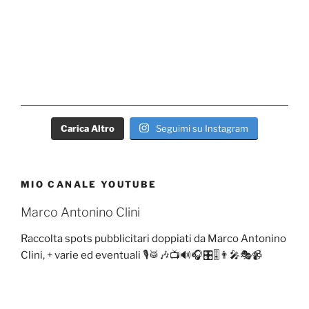
Carica Altro
Seguimi su Instagram
MIO CANALE YOUTUBE
Marco Antonino Clini
Raccolta spots pubblicitari doppiati da Marco Antonino
Clini, + varie ed eventuali 🎙️🥁🎶📺🔊🎧🎛️🎚️👨‍🎤🎭📹