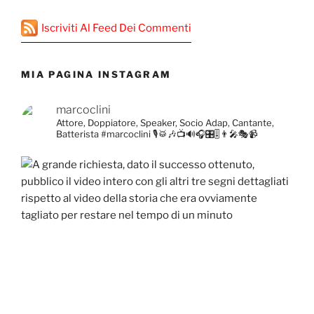
Iscriviti Al Feed Dei Commenti
MIA PAGINA INSTAGRAM
marcoclini
Attore, Doppiatore, Speaker, Socio Adap, Cantante,
Batterista
#marcoclini
🎙️🥁🎶📺🔊🎧🎛️🎚️👨‍🎤🎭📹