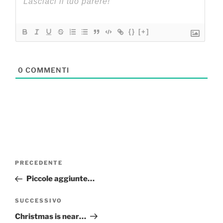
{}
[+]
0
COMMENTI
Navigazione
Articolo
PRECEDENTE
articoli
precedente:
Piccole aggiunte…
Articolo
SUCCESSIVO
successivo
Christmas is near…