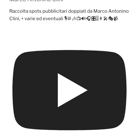
Raccolta spots pubblicitari doppiati da Marco Antonino
Clini, + varie ed eventuali 🎙️🥁🎶📺🔊🎧🎛️🎚️👨‍🎤🎭📹