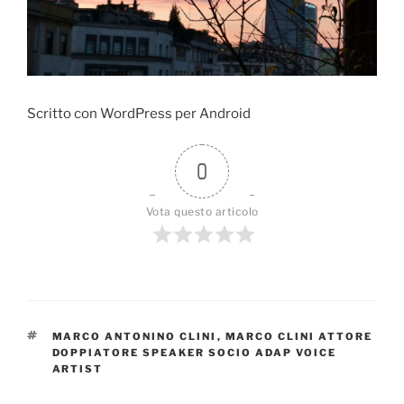
k
k
Scritto con WordPress per Android
0
Vota questo articolo
TAG
MARCO ANTONINO CLINI
,
MARCO CLINI ATTORE
DOPPIATORE SPEAKER SOCIO ADAP VOICE
ARTIST