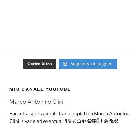
Carica Altro
Seguimi su Instagram
MIO CANALE YOUTUBE
Marco Antonino Clini
Raccolta spots pubblicitari doppiati da Marco Antonino
Clini, + varie ed eventuali 🎙️🥁🎶📺🔊🎧🎛️🎚️👨‍🎤🎭📹