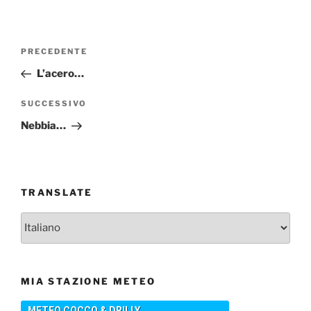
Navigazione
Articolo
PRECEDENTE
articoli
precedente:
L’acero…
Articolo
SUCCESSIVO
successivo
Nebbia…
TRANSLATE
MIA STAZIONE METEO