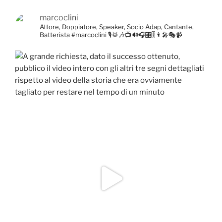
marcoclini
Attore, Doppiatore, Speaker, Socio Adap, Cantante,
Batterista
#marcoclini
🎙️🥁🎶📺🔊🎧🎛️🎚️👨‍🎤🎭📹