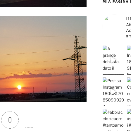
MIA PAGINA
m
At
Ad
#m
0