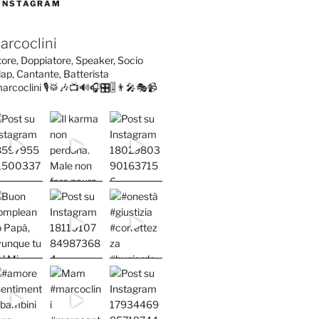
 INSTAGRAM
arcoclini
tore, Doppiatore, Speaker, Socio
ap, Cantante, Batterista
arcoclini
🎙️🥁🎶📺🔊🎧🎛️🎚️👨‍🎤🎭📹