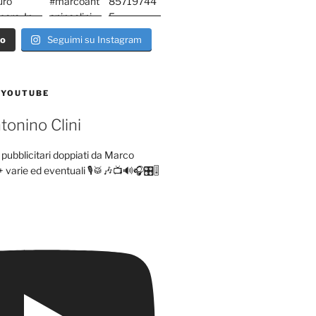
ro
Seguimi su Instagram
 YOUTUBE
onino Clini
pubblicitari doppiati da Marco
+ varie ed eventuali 🎙️🥁🎶📺🔊🎧🎛️🎚️