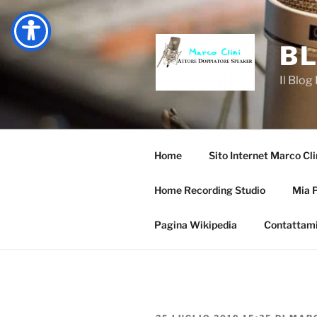
Salta
al
contenuto
BL
Il Blog
Home
Sito Internet Marco Cli
Home Recording Studio
Mia 
Pagina Wikipedia
Contattam