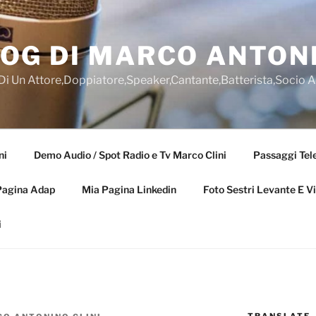
OG DI MARCO ANTONI
 Di Un Attore,Doppiatore,Speaker,Cantante,Batterista,Socio 
ni
Demo Audio / Spot Radio e Tv Marco Clini
Passaggi Tele
Pagina Adap
Mia Pagina Linkedin
Foto Sestri Levante E V
i