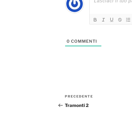
0
COMMENTI
Navigazione
Articolo
PRECEDENTE
articoli
precedente:
Tramonti 2