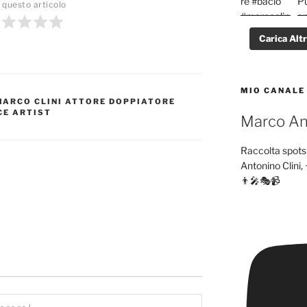
 questo articolo
Carica Alt
MIO CANALE
MARCO CLINI ATTORE DOPPIATORE
CE ARTIST
Marco Ant
Raccolta spots 
Antonino Clini, 
👨‍🎤🎭📹