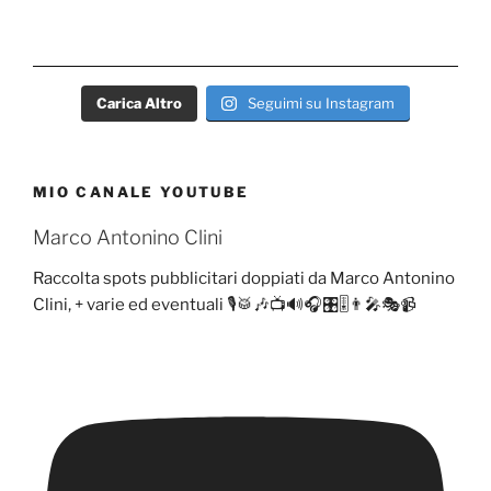
Carica Altro
Seguimi su Instagram
MIO CANALE YOUTUBE
Marco Antonino Clini
Raccolta spots pubblicitari doppiati da Marco Antonino
Clini, + varie ed eventuali 🎙️🥁🎶📺🔊🎧🎛️🎚️👨‍🎤🎭📹