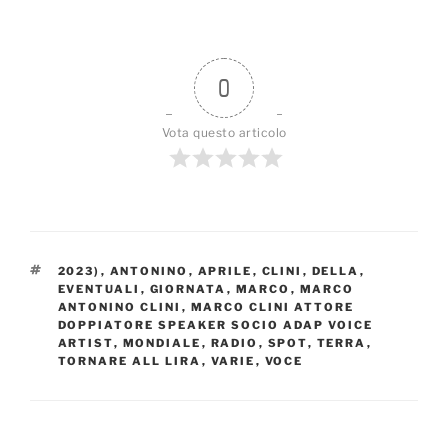
0
Vota questo articolo
TAG
2023)
,
ANTONINO
,
APRILE
,
CLINI
,
DELLA
,
EVENTUALI
,
GIORNATA
,
MARCO
,
MARCO
ANTONINO CLINI
,
MARCO CLINI ATTORE
DOPPIATORE SPEAKER SOCIO ADAP VOICE
ARTIST
,
MONDIALE
,
RADIO
,
SPOT
,
TERRA
,
TORNARE ALL LIRA
,
VARIE
,
VOCE