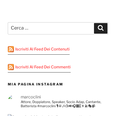
Cerca:
Cerca
Iscriviti Al Feed Dei Contenuti
Iscriviti Al Feed Dei Commenti
MIA PAGINA INSTAGRAM
marcoclini
Attore, Doppiatore, Speaker, Socio Adap, Cantante,
Batterista
#marcoclini
🎙️🥁🎶📺🔊🎧🎛️🎚️👨‍🎤🎭📹