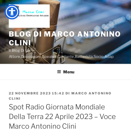
Salta
al
contenuto
BLOG DI MARCO ANTONINO
CLINI
Il Blog Di Un
Attore,Doppiatore,Speaker,Cantante,Batterista,Socio Adap
Menu
PUBBLICATO
22 NOVEMBRE 2023 15:42
DI
MARCO ANTONINO
IL
CLINI
Spot Radio Giornata Mondiale
Della Terra 22 Aprile 2023 – Voce
Marco Antonino Clini