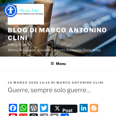
Salta
al
contenuto
BLOG DI MARCO ANTONINO
CLINI
Il Blog Di Un
Attore,Doppiatore,Speaker,Cantante,Batterista,Socio Adap
Menu
PUBBLICATO
10 MARZO 2026 14:16
DI
MARCO ANTONINO CLINI
IL
Guerre, sempre solo guerre…
F
W
W
T
Li
Bl
Post