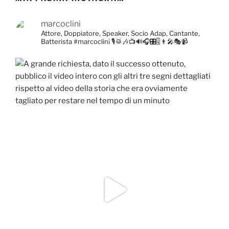
marcoclini
Attore, Doppiatore, Speaker, Socio Adap, Cantante,
Batterista
#marcoclini
🎙️🥁🎶📺🔊🎧🎛️🎚️👨‍🎤🎭📹