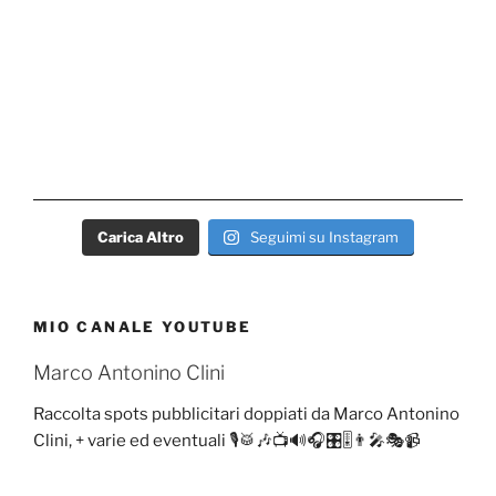
Carica Altro
Seguimi su Instagram
MIO CANALE YOUTUBE
Marco Antonino Clini
Raccolta spots pubblicitari doppiati da Marco Antonino
Clini, + varie ed eventuali 🎙️🥁🎶📺🔊🎧🎛️🎚️👨‍🎤🎭📹