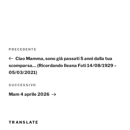
Navigazione
Articolo
PRECEDENTE
articoli
precedente:
Ciao Mamma, sono già passati 5 anni dalla tua
scomparsa… (Ricordando Ileana Foti 14/08/1929 –
05/03/2021)
Articolo
SUCCESSIVO
successivo
Mam 4 aprile 2026
TRANSLATE