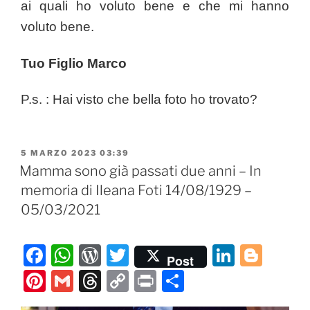
ai quali ho voluto bene e che mi hanno
voluto bene.
Tuo Figlio Marco
P.s. : Hai visto che bella foto ho trovato?
PUBBLICATO
5 MARZO 2023 03:39
IL
Mamma sono già passati due anni – In
memoria di Ileana Foti 14/08/1929 –
05/03/2021
F
W
W
T
Li
Bl
Post
a
h
or
w
n
o
Pi
G
T
C
P
C
c
at
d
itt
k
g
nt
m
hr
o
ri
o