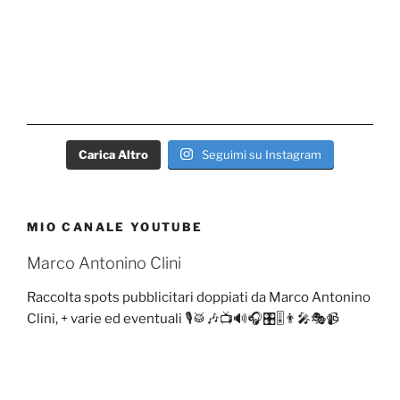
Carica Altro
Seguimi su Instagram
MIO CANALE YOUTUBE
Marco Antonino Clini
Raccolta spots pubblicitari doppiati da Marco Antonino
Clini, + varie ed eventuali 🎙️🥁🎶📺🔊🎧🎛️🎚️👨‍🎤🎭📹