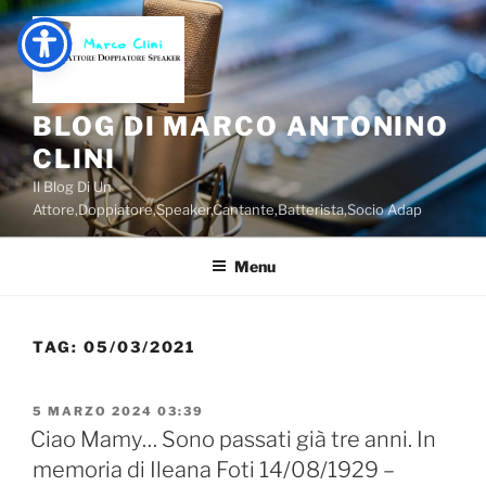
Salta
al
contenuto
BLOG DI MARCO ANTONINO
CLINI
Il Blog Di Un
Attore,Doppiatore,Speaker,Cantante,Batterista,Socio Adap
Menu
TAG:
05/03/2021
PUBBLICATO
5 MARZO 2024 03:39
IL
Ciao Mamy… Sono passati già tre anni. In
memoria di Ileana Foti 14/08/1929 –