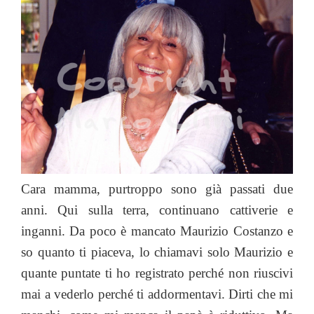
e
s
P
er
e
g
er
ai
e
p
nt
n
b
A
re
dI
er
e
l
a
y
di
o
p
ss
n
st
d
Li
vi
o
p
s
n
di
k
k
Cara mamma, purtroppo sono già passati due
anni. Qui sulla terra, continuano cattiverie e
inganni. Da poco è mancato Maurizio Costanzo e
so quanto ti piaceva, lo chiamavi solo Maurizio e
quante puntate ti ho registrato perché non riuscivi
mai a vederlo perché ti addormentavi. Dirti che mi