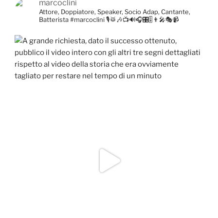
marcoclini
Attore, Doppiatore, Speaker, Socio Adap, Cantante,
Batterista
#marcoclini
🎙️🥁🎶📺🔊🎧🎛️🎚️👨‍🎤🎭📹