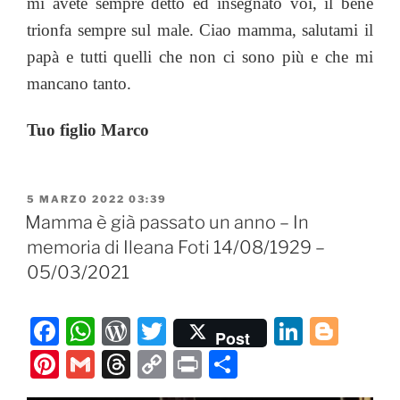
mi avete sempre detto ed insegnato voi, il bene
trionfa sempre sul male. Ciao mamma, salutami il
papà e tutti quelli che non ci sono più e che mi
mancano tanto.
Tuo figlio Marco
PUBBLICATO
5 MARZO 2022 03:39
IL
Mamma è già passato un anno – In
memoria di Ileana Foti 14/08/1929 –
05/03/2021
F
W
W
T
Li
Bl
Post
a
h
or
w
n
o
Pi
G
T
C
P
C
c
at
d
itt
k
g
nt
m
hr
o
ri
o