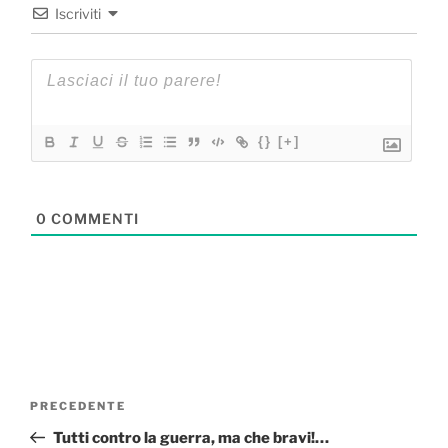
Iscriviti
{}
[+]
0
COMMENTI
Navigazione
Articolo
PRECEDENTE
articoli
precedente:
Tutti contro la guerra, ma che bravi!…