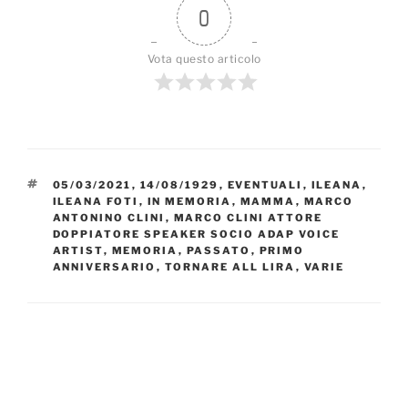
0
Vota questo articolo
TAG
05/03/2021
,
14/08/1929
,
EVENTUALI
,
ILEANA
,
ILEANA FOTI
,
IN MEMORIA
,
MAMMA
,
MARCO
ANTONINO CLINI
,
MARCO CLINI ATTORE
DOPPIATORE SPEAKER SOCIO ADAP VOICE
ARTIST
,
MEMORIA
,
PASSATO
,
PRIMO
ANNIVERSARIO
,
TORNARE ALL LIRA
,
VARIE