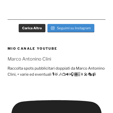
Carica Altro
Seguimi su Instagram
MIO CANALE YOUTUBE
Marco Antonino Clini
Raccolta spots pubblicitari doppiati da Marco Antonino
Clini, + varie ed eventuali 🎙️🥁🎶📺🔊🎧🎛️🎚️👨‍🎤🎭📹