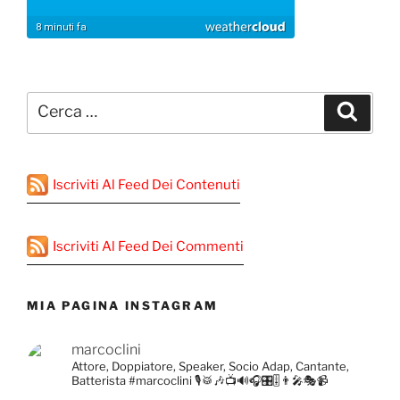
Cerca:
Cerca
Iscriviti Al Feed Dei Contenuti
Iscriviti Al Feed Dei Commenti
MIA PAGINA INSTAGRAM
marcoclini
Attore, Doppiatore, Speaker, Socio Adap, Cantante,
Batterista
#marcoclini
🎙️🥁🎶📺🔊🎧🎛️🎚️👨‍🎤🎭📹