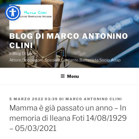
Salta
al
contenuto
BLOG DI MARCO ANTONINO
CLINI
Il Blog Di Un
Attore,Doppiatore,Speaker,Cantante,Batterista,Socio Adap
Menu
PUBBLICATO
5 MARZO 2022 03:39
DI
MARCO ANTONINO CLINI
IL
Mamma è già passato un anno – In
memoria di Ileana Foti 14/08/1929
– 05/03/2021