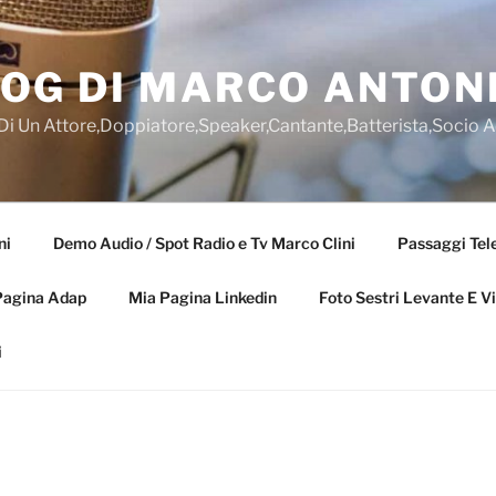
OG DI MARCO ANTONI
 Di Un Attore,Doppiatore,Speaker,Cantante,Batterista,Socio 
ni
Demo Audio / Spot Radio e Tv Marco Clini
Passaggi Tele
Pagina Adap
Mia Pagina Linkedin
Foto Sestri Levante E V
i