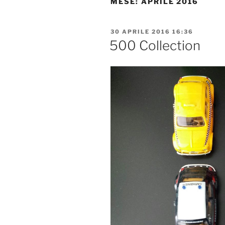
MESE:
APRILE 2016
PUBBLICATO
30 APRILE 2016 16:36
IL
500 Collection