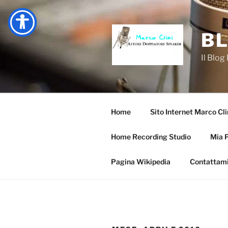
Salta
al
contenuto
BL
Il Blog
Home
Sito Internet Marco Cli
Home Recording Studio
Mia 
Pagina Wikipedia
Contattam