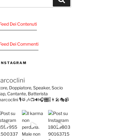
l Feed Dei Contenuti
Al Feed Dei Commenti
 INSTAGRAM
arcoclini
tore, Doppiatore, Speaker, Socio
ap, Cantante, Batterista
arcoclini
🎙️🥁🎶📺🔊🎧🎛️🎚️👨‍🎤🎭📹