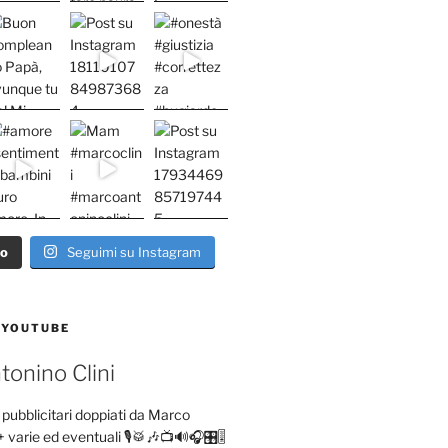
ro
Seguimi su Instagram
 YOUTUBE
onino Clini
pubblicitari doppiati da Marco
+ varie ed eventuali 🎙️🥁🎶📺🔊🎧🎛️🎚️