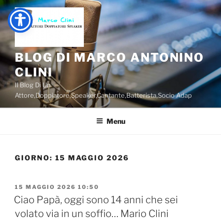
Salta
al
contenuto
BLOG DI MARCO ANTONINO
CLINI
Il Blog Di Un
Attore,Doppiatore,Speaker,Cantante,Batterista,Socio Adap
Menu
GIORNO:
15 MAGGIO 2026
PUBBLICATO
15 MAGGIO 2026 10:50
IL
Ciao Papà, oggi sono 14 anni che sei
volato via in un soffio… Mario Clini