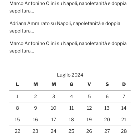
Marco Antonino Clini
su
Napoli, napoletanità e doppia
sepoltura…
Adriana Ammirato
su
Napoli, napoletanità e doppia
sepoltura…
Marco Antonino Clini
su
Napoli, napoletanità e doppia
sepoltura…
Luglio 2024
L
M
M
G
V
S
D
1
2
3
4
5
6
7
8
9
10
11
12
13
14
15
16
17
18
19
20
21
22
23
24
25
26
27
28