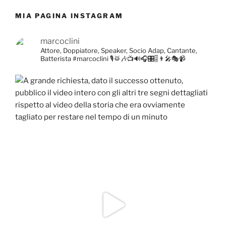
MIA PAGINA INSTAGRAM
marcoclini
Attore, Doppiatore, Speaker, Socio Adap, Cantante,
Batterista
#marcoclini
🎙️🥁🎶📺🔊🎧🎛️🎚️👨‍🎤🎭📹