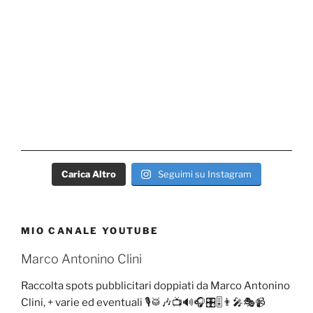
Carica Altro
Seguimi su Instagram
MIO CANALE YOUTUBE
Marco Antonino Clini
Raccolta spots pubblicitari doppiati da Marco Antonino
Clini, + varie ed eventuali 🎙️🥁🎶📺🔊🎧🎛️🎚️👨‍🎤🎭📹